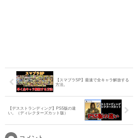
【スマブラSP】最速で全キャラ解放する
方法。
【デスストランディング】PS5版の違
い。（ディレクターズカット版）