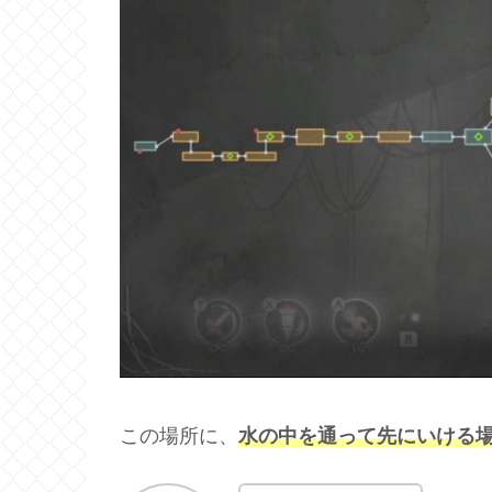
この場所に、
水の中を通って先にいける