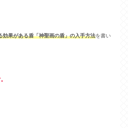
る効果がある盾「神聖画の盾」の入手方法
を書い
す。