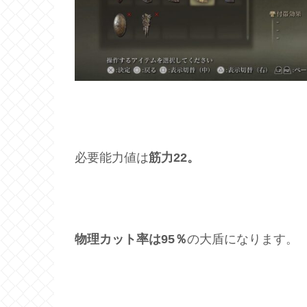
必要能力値は
筋力22。
物理カット率は95％
の大盾になります。